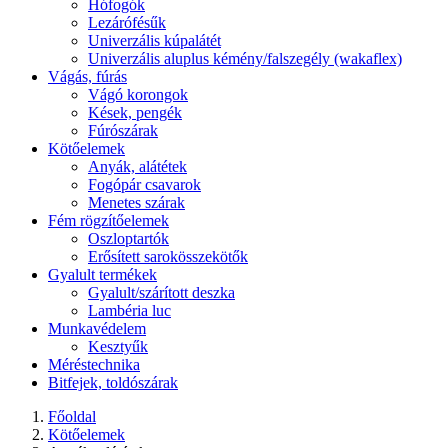
Hófogók
Lezárófésűk
Univerzális kúpalátét
Univerzális aluplus kémény/falszegély (wakaflex)
Vágás, fúrás
Vágó korongok
Kések, pengék
Fúrószárak
Kötőelemek
Anyák, alátétek
Fogópár csavarok
Menetes szárak
Fém rögzítőelemek
Oszloptartók
Erősített sarokösszekötők
Gyalult termékek
Gyalult/szárított deszka
Lambéria luc
Munkavédelem
Kesztyűk
Méréstechnika
Bitfejek, toldószárak
Főoldal
Kötőelemek