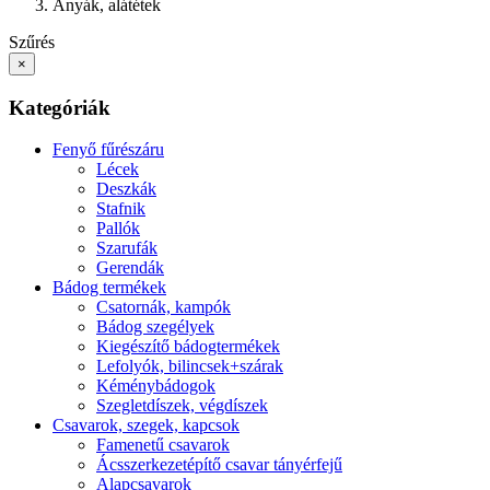
Anyák, alátétek
Szűrés
×
Kategóriák
Fenyő fűrészáru
Lécek
Deszkák
Stafnik
Pallók
Szarufák
Gerendák
Bádog termékek
Csatornák, kampók
Bádog szegélyek
Kiegészítő bádogtermékek
Lefolyók, bilincsek+szárak
Kéménybádogok
Szegletdíszek, végdíszek
Csavarok, szegek, kapcsok
Famenetű csavarok
Ácsszerkezetépítő csavar tányérfejű
Alapcsavarok