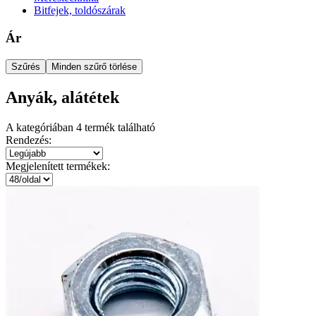
Bitfejek, toldószárak
Ár
Szűrés
Minden szűrő törlése
Anyák, alátétek
A kategóriában
4
termék található
Rendezés:
Megjelenített termékek: