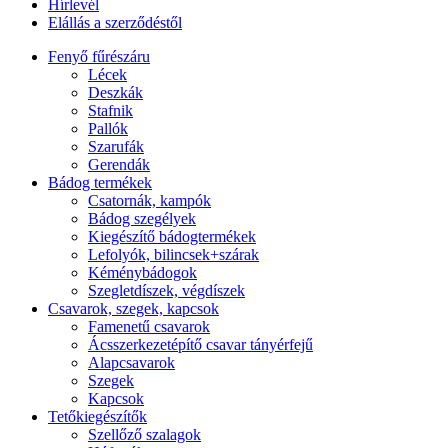
Hírlevél
Elállás a szerződéstől
Fenyő fűrészáru
Lécek
Deszkák
Stafnik
Pallók
Szarufák
Gerendák
Bádog termékek
Csatornák, kampók
Bádog szegélyek
Kiegészítő bádogtermékek
Lefolyók, bilincsek+szárak
Kéménybádogok
Szegletdíszek, végdíszek
Csavarok, szegek, kapcsok
Famenetű csavarok
Ácsszerkezetépítő csavar tányérfejű
Alapcsavarok
Szegek
Kapcsok
Tetőkiegészítők
Szellőző szalagok