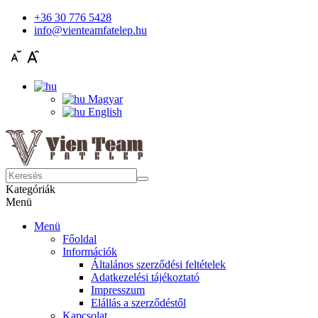
+36 30 776 5428
info@vienteamfatelep.hu
Magyar
English
Kategóriák
Menü
Menü
Főoldal
Információk
Általános szerződési feltételek
Adatkezelési tájékoztató
Impresszum
Elállás a szerződéstől
Kapcsolat