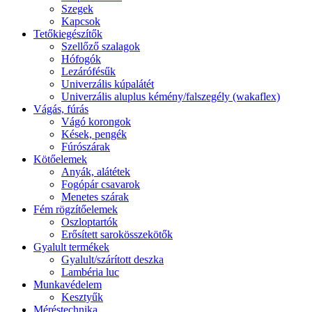
Szegek
Kapcsok
Tetőkiegészítők
Szellőző szalagok
Hófogók
Lezárófésűk
Univerzális kúpalátét
Univerzális aluplus kémény/falszegély (wakaflex)
Vágás, fúrás
Vágó korongok
Kések, pengék
Fúrószárak
Kötőelemek
Anyák, alátétek
Fogópár csavarok
Menetes szárak
Fém rögzítőelemek
Oszloptartók
Erősített sarokösszekötők
Gyalult termékek
Gyalult/szárított deszka
Lambéria luc
Munkavédelem
Kesztyűk
Méréstechnika