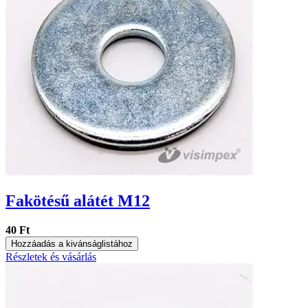
Fakötésű alátét M12
40 Ft
Hozzáadás a kivánságlistához
Részletek és vásárlás