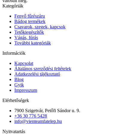
valósult meg.
Kategóriák
Fenyő fűrészáru
Bádog termékek
Csavarok, szegek, kapcsok
Tetőkiegészítők
Vágás, fúrás
További kategóriák
Információk
Kapcsolat
Általános szerződési feltételek
Adatkezelési tájékoztató
Blog
Gyik
Impresszum
Elérhetőségek
7900 Szigetvár, Petőfi Sándor u. 9.
+36 30 776 5428
info@vienteamfatelep.hu
Nyitvatartás