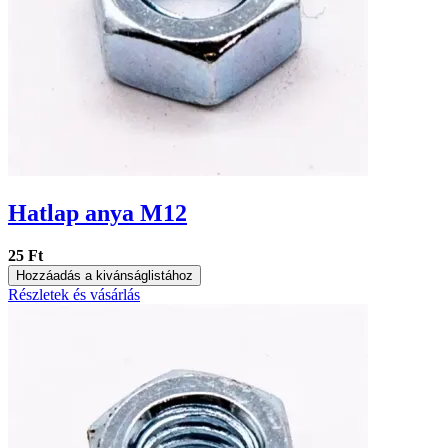
Hatlap anya M12
25 Ft
Hozzáadás a kivánságlistához
Részletek és vásárlás