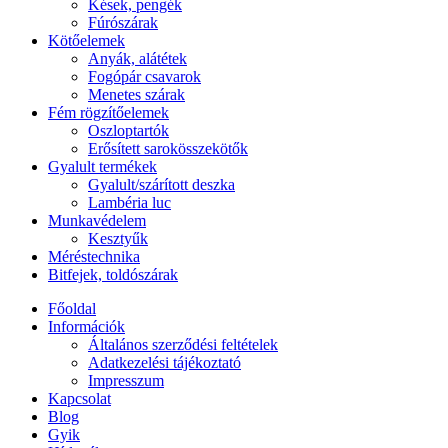
Kések, pengék
Fúrószárak
Kötőelemek
Anyák, alátétek
Fogópár csavarok
Menetes szárak
Fém rögzítőelemek
Oszloptartók
Erősített sarokösszekötők
Gyalult termékek
Gyalult/szárított deszka
Lambéria luc
Munkavédelem
Kesztyűk
Méréstechnika
Bitfejek, toldószárak
Főoldal
Információk
Általános szerződési feltételek
Adatkezelési tájékoztató
Impresszum
Kapcsolat
Blog
Gyik