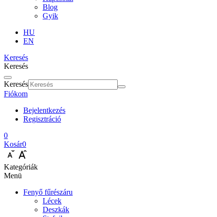
Blog
Gyik
HU
EN
Keresés
Keresés
Keresés
Fiókom
Bejelentkezés
Regisztráció
0
Kosár
0
Kategóriák
Menü
Fenyő fűrészáru
Lécek
Deszkák