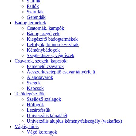
Stafnik
Pallók
Szarufák
Gerendák
Bádog termékek
Csatornák, kampók
Bádog szegélyek
Kiegészítő bádogtermékek
Lefolyók, bilincsek+szárak
Kéménybádogok
Szegletdíszek, végdíszek
Csavarok, szegek, kapcsok
Famenetű csavarok
Ácsszerkezetépítő csavar tányérfejű
Alapcsavarok
Szegek
Kapcsok
Tetőkiegészítők
Szellőző szalagok
Hófogók
Lezárófésűk
Univerzális kúpalátét
Univerzális aluplus kémény/falszegély (wakaflex)
Vágás, fúrás
Vágó korongok