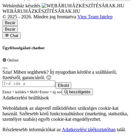
Webáruház készítés
WEBÁRUHÁZKÉSZÍTÉSÁRAK.HU
© 2025 - 2026. Minden jog fenntartva
Vien Team fatelep
Bezár
Bezár
💬 Chat
Ügyfélszolgálati chatbot
🟢 Online
Szia! Miben segíthetek? Írj nyugodtan kérdést a szállításról,
fizetésről, garanciáról. 🙂
Elküld
Enter = küldés • Shift+Enter = új sor
Új beszélgetés
Adatkezelési beállítások
Weboldalunk az alapvető működéshez szükséges cookie-kat
használ. Szélesebb körű funkcionalitáshoz (marketing, statisztika,
személyre szabás) egyéb cookie-kat engedélyezhet.
Részletesebb információkat az
Adatkezelési tájékoztatóban
talál.