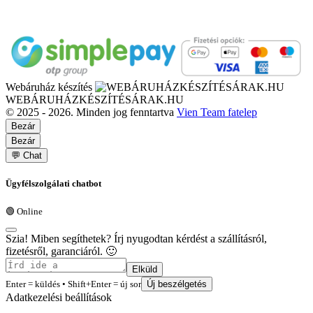
Webáruház készítés
WEBÁRUHÁZKÉSZÍTÉSÁRAK.HU
© 2025 - 2026. Minden jog fenntartva
Vien Team fatelep
Bezár
Bezár
💬 Chat
Ügyfélszolgálati chatbot
🟢 Online
Szia! Miben segíthetek? Írj nyugodtan kérdést a szállításról,
fizetésről, garanciáról. 🙂
Elküld
Enter = küldés • Shift+Enter = új sor
Új beszélgetés
Adatkezelési beállítások