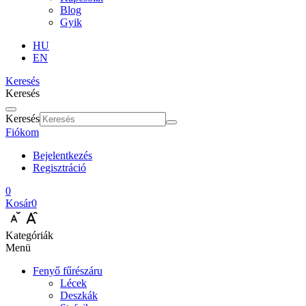
Blog
Gyik
HU
EN
Keresés
Keresés
Keresés
Fiókom
Bejelentkezés
Regisztráció
0
Kosár
0
Kategóriák
Menü
Fenyő fűrészáru
Lécek
Deszkák