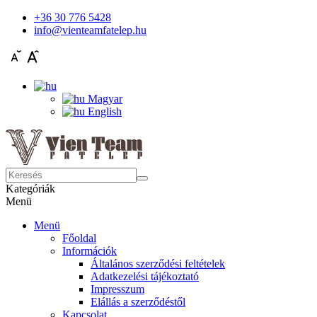
+36 30 776 5428
info@vienteamfatelep.hu
Magyar
English
Kategóriák
Menü
Menü
Főoldal
Információk
Általános szerződési feltételek
Adatkezelési tájékoztató
Impresszum
Elállás a szerződéstől
Kapcsolat