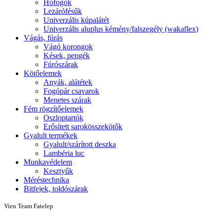
Hófogók
Lezárófésűk
Univerzális kúpalátét
Univerzális aluplus kémény/falszegély (wakaflex)
Vágás, fúrás
Vágó korongok
Kések, pengék
Fúrószárak
Kötőelemek
Anyák, alátétek
Fogópár csavarok
Menetes szárak
Fém rögzítőelemek
Oszloptartók
Erősített sarokösszekötők
Gyalult termékek
Gyalult/szárított deszka
Lambéria luc
Munkavédelem
Kesztyűk
Méréstechnika
Bitfejek, toldószárak
Vien Team Fatelep