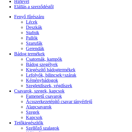
Hírlevél
Elállás a szerződéstől
Fenyő fűrészáru
Lécek
Deszkák
Stafnik
Pallók
Szarufák
Gerendák
Bádog termékek
Csatornák, kampók
Bádog szegélyek
Kiegészítő bádogtermékek
Lefolyók, bilincsek+szárak
Kéménybádogok
Szegletdíszek, végdíszek
Csavarok, szegek, kapcsok
Famenetű csavarok
Ácsszerkezetépítő csavar tányérfejű
Alapcsavarok
Szegek
Kapcsok
Tetőkiegészítők
Szellőző szalagok