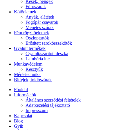
Kések, pengék
Fúrószárak
Kötőelemek
Anyák, alátétek
Fogópár csavarok
Menetes szárak
Fém rögzítőelemek
Oszloptartók
Erősített sarokösszekötők
Gyalult termékek
Gyalult/szárított deszka
Lambéria luc
Munkavédelem
Kesztyűk
Méréstechnika
Bitfejek, toldószárak
Főoldal
Információk
Általános szerződési feltételek
Adatkezelési tájékoztató
Impresszum
Kapcsolat
Blog
Gyik