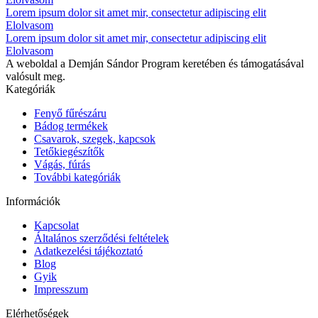
Lorem ipsum dolor sit amet mir, consectetur adipiscing elit
Elolvasom
Lorem ipsum dolor sit amet mir, consectetur adipiscing elit
Elolvasom
A weboldal a Demján Sándor Program keretében és támogatásával
valósult meg.
Kategóriák
Fenyő fűrészáru
Bádog termékek
Csavarok, szegek, kapcsok
Tetőkiegészítők
Vágás, fúrás
További kategóriák
Információk
Kapcsolat
Általános szerződési feltételek
Adatkezelési tájékoztató
Blog
Gyik
Impresszum
Elérhetőségek