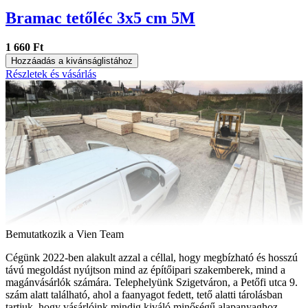
Bramac tetőléc 3x5 cm 5M
1 660 Ft
Hozzáadás a kivánságlistához
Részletek és vásárlás
Bemutatkozik a Vien Team
Cégünk 2022-ben alakult azzal a céllal, hogy megbízható és hosszú
távú megoldást nyújtson mind az építőipari szakemberek, mind a
magánvásárlók számára. Telephelyünk Szigetváron, a Petőfi utca 9.
szám alatt található, ahol a faanyagot fedett, tető alatti tárolásban
tartjuk, hogy vásárlóink mindig kiváló minőségű alapanyaghoz