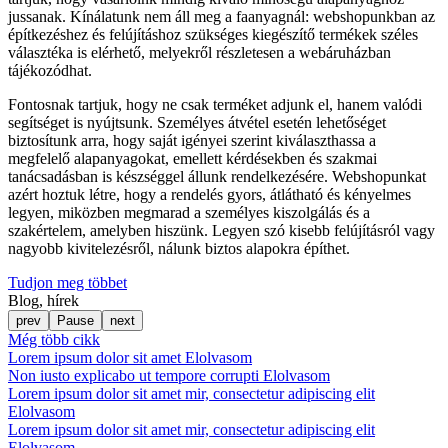
jussanak. Kínálatunk nem áll meg a faanyagnál: webshopunkban az
építkezéshez és felújításhoz szükséges kiegészítő termékek széles
választéka is elérhető, melyekről részletesen a webáruházban
tájékozódhat.
Fontosnak tartjuk, hogy ne csak terméket adjunk el, hanem valódi
segítséget is nyújtsunk. Személyes átvétel esetén lehetőséget
biztosítunk arra, hogy saját igényei szerint kiválaszthassa a
megfelelő alapanyagokat, emellett kérdésekben és szakmai
tanácsadásban is készséggel állunk rendelkezésére. Webshopunkat
azért hoztuk létre, hogy a rendelés gyors, átlátható és kényelmes
legyen, miközben megmarad a személyes kiszolgálás és a
szakértelem, amelyben hiszünk. Legyen szó kisebb felújításról vagy
nagyobb kivitelezésről, nálunk biztos alapokra építhet.
Tudjon meg többet
Blog, hírek
prev
Pause
next
Még több cikk
Lorem ipsum dolor sit amet
Elolvasom
Non iusto explicabo ut tempore corrupti
Elolvasom
Lorem ipsum dolor sit amet mir, consectetur adipiscing elit
Elolvasom
Lorem ipsum dolor sit amet mir, consectetur adipiscing elit
Elolvasom