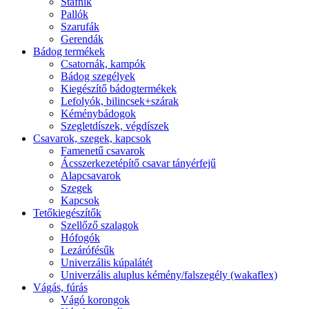
Stafnik
Pallók
Szarufák
Gerendák
Bádog termékek
Csatornák, kampók
Bádog szegélyek
Kiegészítő bádogtermékek
Lefolyók, bilincsek+szárak
Kéménybádogok
Szegletdíszek, végdíszek
Csavarok, szegek, kapcsok
Famenetű csavarok
Ácsszerkezetépítő csavar tányérfejű
Alapcsavarok
Szegek
Kapcsok
Tetőkiegészítők
Szellőző szalagok
Hófogók
Lezárófésűk
Univerzális kúpalátét
Univerzális aluplus kémény/falszegély (wakaflex)
Vágás, fúrás
Vágó korongok