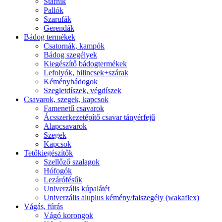
Stafnik
Pallók
Szarufák
Gerendák
Bádog termékek
Csatornák, kampók
Bádog szegélyek
Kiegészítő bádogtermékek
Lefolyók, bilincsek+szárak
Kéménybádogok
Szegletdíszek, végdíszek
Csavarok, szegek, kapcsok
Famenetű csavarok
Ácsszerkezetépítő csavar tányérfejű
Alapcsavarok
Szegek
Kapcsok
Tetőkiegészítők
Szellőző szalagok
Hófogók
Lezárófésűk
Univerzális kúpalátét
Univerzális aluplus kémény/falszegély (wakaflex)
Vágás, fúrás
Vágó korongok