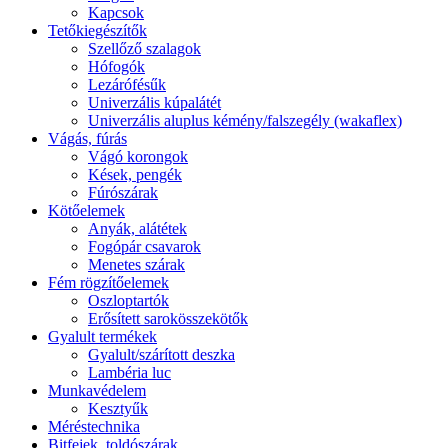
Kapcsok
Tetőkiegészítők
Szellőző szalagok
Hófogók
Lezárófésűk
Univerzális kúpalátét
Univerzális aluplus kémény/falszegély (wakaflex)
Vágás, fúrás
Vágó korongok
Kések, pengék
Fúrószárak
Kötőelemek
Anyák, alátétek
Fogópár csavarok
Menetes szárak
Fém rögzítőelemek
Oszloptartók
Erősített sarokösszekötők
Gyalult termékek
Gyalult/szárított deszka
Lambéria luc
Munkavédelem
Kesztyűk
Méréstechnika
Bitfejek, toldószárak