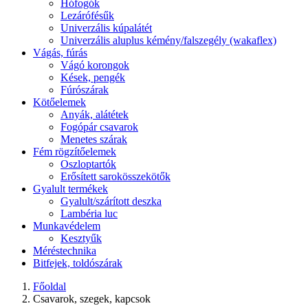
Hófogók
Lezárófésűk
Univerzális kúpalátét
Univerzális aluplus kémény/falszegély (wakaflex)
Vágás, fúrás
Vágó korongok
Kések, pengék
Fúrószárak
Kötőelemek
Anyák, alátétek
Fogópár csavarok
Menetes szárak
Fém rögzítőelemek
Oszloptartók
Erősített sarokösszekötők
Gyalult termékek
Gyalult/szárított deszka
Lambéria luc
Munkavédelem
Kesztyűk
Méréstechnika
Bitfejek, toldószárak
Főoldal
Csavarok, szegek, kapcsok