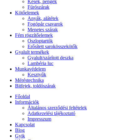
Kések, pengék
Fúrószárak
Kötőelemek
Anyák, alátétek
Fogópár csavarok
Menetes szárak
Fém rögzítőelemek
Oszloptartók
Erősített sarokösszekötők
Gyalult termékek
Gyalult/szárított deszka
Lambéria luc
Munkavédelem
Kesztyűk
Méréstechnika
Bitfejek, toldószárak
Főoldal
Információk
Általános szerződési feltételek
Adatkezelési tájékoztató
Impresszum
Kapcsolat
Blog
Gyik