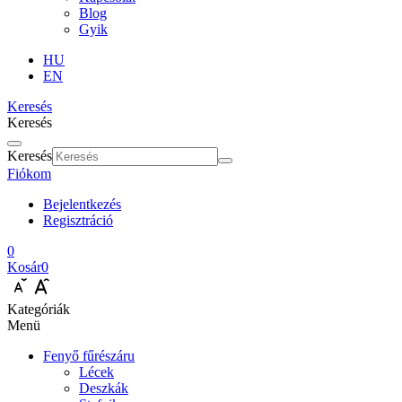
Blog
Gyik
HU
EN
Keresés
Keresés
Keresés
Fiókom
Bejelentkezés
Regisztráció
0
Kosár
0
Kategóriák
Menü
Fenyő fűrészáru
Lécek
Deszkák