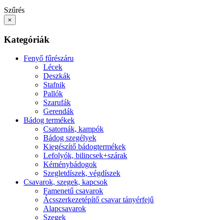
Szűrés
×
Kategóriák
Fenyő fűrészáru
Lécek
Deszkák
Stafnik
Pallók
Szarufák
Gerendák
Bádog termékek
Csatornák, kampók
Bádog szegélyek
Kiegészítő bádogtermékek
Lefolyók, bilincsek+szárak
Kéménybádogok
Szegletdíszek, végdíszek
Csavarok, szegek, kapcsok
Famenetű csavarok
Ácsszerkezetépítő csavar tányérfejű
Alapcsavarok
Szegek