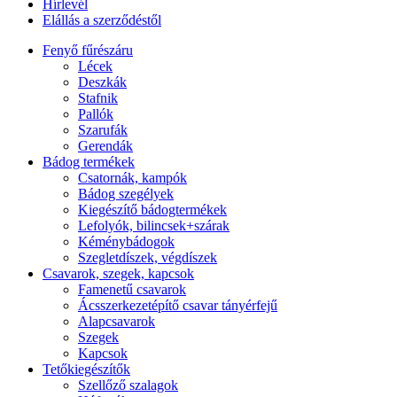
Hírlevél
Elállás a szerződéstől
Fenyő fűrészáru
Lécek
Deszkák
Stafnik
Pallók
Szarufák
Gerendák
Bádog termékek
Csatornák, kampók
Bádog szegélyek
Kiegészítő bádogtermékek
Lefolyók, bilincsek+szárak
Kéménybádogok
Szegletdíszek, végdíszek
Csavarok, szegek, kapcsok
Famenetű csavarok
Ácsszerkezetépítő csavar tányérfejű
Alapcsavarok
Szegek
Kapcsok
Tetőkiegészítők
Szellőző szalagok