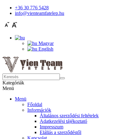
+36 30 776 5428
info@vienteamfatelep.hu
Magyar
English
Kategóriák
Menü
Menü
Főoldal
Információk
Általános szerződési feltételek
Adatkezelési tájékoztató
Impresszum
Elállás a szerződéstől
Kapcsolat