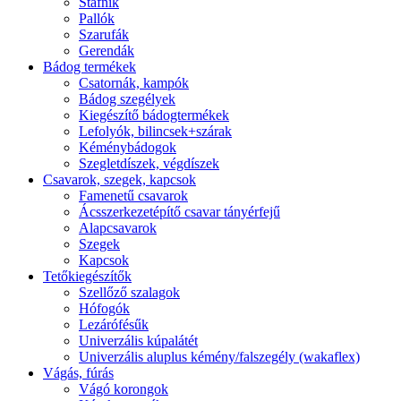
Stafnik
Pallók
Szarufák
Gerendák
Bádog termékek
Csatornák, kampók
Bádog szegélyek
Kiegészítő bádogtermékek
Lefolyók, bilincsek+szárak
Kéménybádogok
Szegletdíszek, végdíszek
Csavarok, szegek, kapcsok
Famenetű csavarok
Ácsszerkezetépítő csavar tányérfejű
Alapcsavarok
Szegek
Kapcsok
Tetőkiegészítők
Szellőző szalagok
Hófogók
Lezárófésűk
Univerzális kúpalátét
Univerzális aluplus kémény/falszegély (wakaflex)
Vágás, fúrás
Vágó korongok