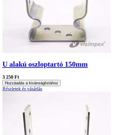
U alakú oszloptartó 150mm
3 250 Ft
Hozzáadás a kivánságlistához
Részletek és vásárlás