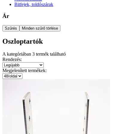
Bitfejek, toldószárak
Ár
Szűrés
Minden szűrő törlése
Oszloptartók
A kategóriában
3
termék található
Rendezés:
Megjelenített termékek: