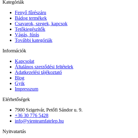
Kategóriák
Fenyő fűrészáru
Bádog termékek
Csavarok, szegek, kapcsok
Tetőkiegészítők
Vágás, fúrás
További kategóriák
Információk
Kapcsolat
Általános szerződési feltételek
Adatkezelési tájékoztató
Blog
Gyik
Impresszum
Elérhetőségek
7900 Szigetvár, Petőfi Sándor u. 9.
+36 30 776 5428
info@vienteamfatelep.hu
Nyitvatartás