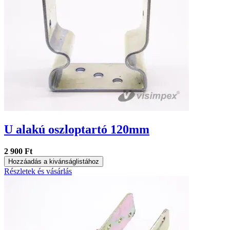
U alakú oszloptartó 120mm
2 900 Ft
Hozzáadás a kivánságlistához
Részletek és vásárlás