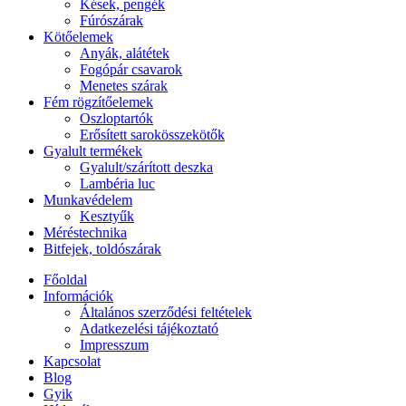
Kések, pengék
Fúrószárak
Kötőelemek
Anyák, alátétek
Fogópár csavarok
Menetes szárak
Fém rögzítőelemek
Oszloptartók
Erősített sarokösszekötők
Gyalult termékek
Gyalult/szárított deszka
Lambéria luc
Munkavédelem
Kesztyűk
Méréstechnika
Bitfejek, toldószárak
Főoldal
Információk
Általános szerződési feltételek
Adatkezelési tájékoztató
Impresszum
Kapcsolat
Blog
Gyik