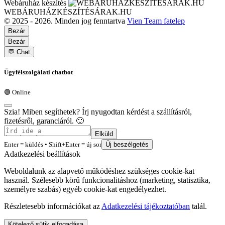
Webáruház készítés
WEBÁRUHÁZKÉSZÍTÉSÁRAK.HU
© 2025 - 2026. Minden jog fenntartva
Vien Team fatelep
Bezár
Bezár
💬 Chat
Ügyfélszolgálati chatbot
🟢 Online
Szia! Miben segíthetek? Írj nyugodtan kérdést a szállításról,
fizetésről, garanciáról. 🙂
Elküld
Enter = küldés • Shift+Enter = új sor
Új beszélgetés
Adatkezelési beállítások
Weboldalunk az alapvető működéshez szükséges cookie-kat
használ. Szélesebb körű funkcionalitáshoz (marketing, statisztika,
személyre szabás) egyéb cookie-kat engedélyezhet.
Részletesebb információkat az
Adatkezelési tájékoztatóban
talál.
Kötelező sütik elfogadása