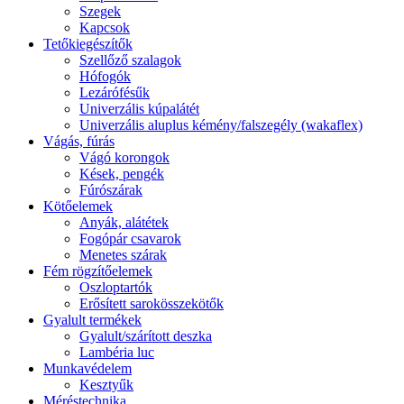
Szegek
Kapcsok
Tetőkiegészítők
Szellőző szalagok
Hófogók
Lezárófésűk
Univerzális kúpalátét
Univerzális aluplus kémény/falszegély (wakaflex)
Vágás, fúrás
Vágó korongok
Kések, pengék
Fúrószárak
Kötőelemek
Anyák, alátétek
Fogópár csavarok
Menetes szárak
Fém rögzítőelemek
Oszloptartók
Erősített sarokösszekötők
Gyalult termékek
Gyalult/szárított deszka
Lambéria luc
Munkavédelem
Kesztyűk
Méréstechnika