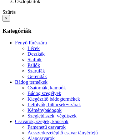
Oszloptartók
Szűrés
×
Kategóriák
Fenyő fűrészáru
Lécek
Deszkák
Stafnik
Pallók
Szarufák
Gerendák
Bádog termékek
Csatornák, kampók
Bádog szegélyek
Kiegészítő bádogtermékek
Lefolyók, bilincsek+szárak
Kéménybádogok
Szegletdíszek, végdíszek
Csavarok, szegek, kapcsok
Famenetű csavarok
Ácsszerkezetépítő csavar tányérfejű
Alapcsavarok