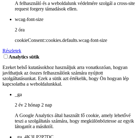
A felhasználó és a weboldalunk védelmére szolgál a cross-site
request forgery támadások ellen.
wcag-font-size
2 óra
cookieConsent::cookies.defaults.wcag-font-size
Részletek
Analytics sütik
Ezeket belső kutatásokhoz használjuk arra vonatkozóan, hogyan
javíthatjuk az összes felhasználónk számára nyújtott
szolgáltatásunkat. Ezek a sütik azt értékelik, hogy Ön hogyan lép
kapcsolatba a weboldalunkkal.
_ga
2 év 2 hónap 2 nap
A Google Analytics által használt fő cookie, amely lehetővé
teszi a szolgáltatás számára, hogy megkülönböztesse az egyik
látogatót a másiktól.
_ga_4K3LP2P7DC