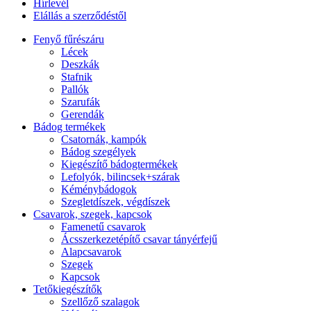
Hírlevél
Elállás a szerződéstől
Fenyő fűrészáru
Lécek
Deszkák
Stafnik
Pallók
Szarufák
Gerendák
Bádog termékek
Csatornák, kampók
Bádog szegélyek
Kiegészítő bádogtermékek
Lefolyók, bilincsek+szárak
Kéménybádogok
Szegletdíszek, végdíszek
Csavarok, szegek, kapcsok
Famenetű csavarok
Ácsszerkezetépítő csavar tányérfejű
Alapcsavarok
Szegek
Kapcsok
Tetőkiegészítők
Szellőző szalagok