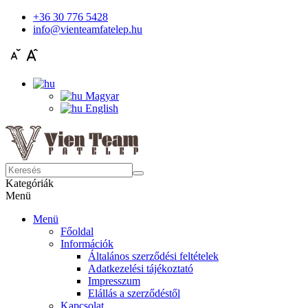
+36 30 776 5428
info@vienteamfatelep.hu
Magyar
English
Kategóriák
Menü
Menü
Főoldal
Információk
Általános szerződési feltételek
Adatkezelési tájékoztató
Impresszum
Elállás a szerződéstől
Kapcsolat