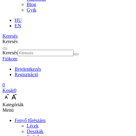
Blog
Gyik
HU
EN
Keresés
Keresés
Keresés
Fiókom
Bejelentkezés
Regisztráció
0
Kosár
0
Kategóriák
Menü
Fenyő fűrészáru
Lécek
Deszkák