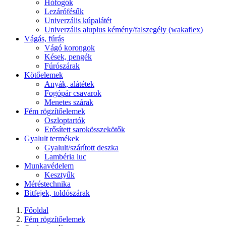
Hófogók
Lezárófésűk
Univerzális kúpalátét
Univerzális aluplus kémény/falszegély (wakaflex)
Vágás, fúrás
Vágó korongok
Kések, pengék
Fúrószárak
Kötőelemek
Anyák, alátétek
Fogópár csavarok
Menetes szárak
Fém rögzítőelemek
Oszloptartók
Erősített sarokösszekötők
Gyalult termékek
Gyalult/szárított deszka
Lambéria luc
Munkavédelem
Kesztyűk
Méréstechnika
Bitfejek, toldószárak
Főoldal
Fém rögzítőelemek