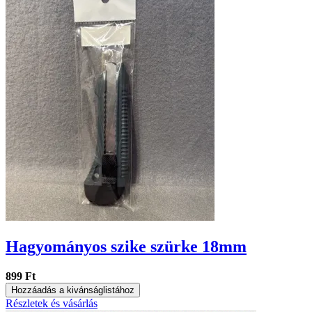
Hagyományos szike szürke 18mm
899 Ft
Hozzáadás a kivánságlistához
Részletek és vásárlás