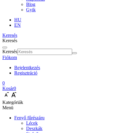
Blog
Gyik
HU
EN
Keresés
Keresés
Keresés
Fiókom
Bejelentkezés
Regisztráció
0
Kosár
0
Kategóriák
Menü
Fenyő fűrészáru
Lécek
Deszkák