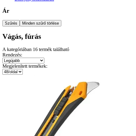
Ár
Szűrés
Minden szűrő törlése
Vágás, fúrás
A kategóriában
16
termék található
Rendezés:
Megjelenített termékek: