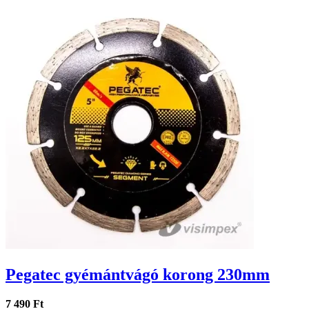
Pegatec gyémántvágó korong 230mm
7 490 Ft