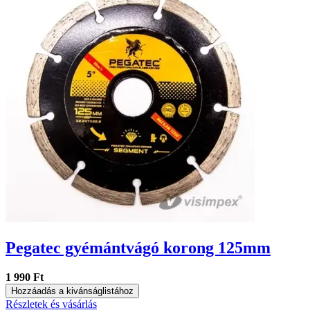
Pegatec gyémántvágó korong 125mm
1 990 Ft
Hozzáadás a kivánságlistához
Részletek és vásárlás