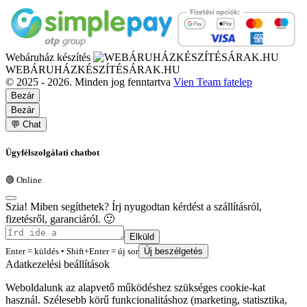
Webáruház készítés
WEBÁRUHÁZKÉSZÍTÉSÁRAK.HU
© 2025 - 2026. Minden jog fenntartva
Vien Team fatelep
Bezár
Bezár
💬 Chat
Ügyfélszolgálati chatbot
🟢 Online
Szia! Miben segíthetek? Írj nyugodtan kérdést a szállításról,
fizetésről, garanciáról. 🙂
Elküld
Enter = küldés • Shift+Enter = új sor
Új beszélgetés
Adatkezelési beállítások
Weboldalunk az alapvető működéshez szükséges cookie-kat
használ. Szélesebb körű funkcionalitáshoz (marketing, statisztika,