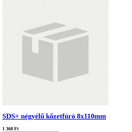
SDS+ négyélű kőzetfúró 8x110mm
1 368 Ft