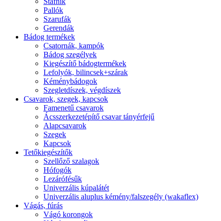
Stafnik
Pallók
Szarufák
Gerendák
Bádog termékek
Csatornák, kampók
Bádog szegélyek
Kiegészítő bádogtermékek
Lefolyók, bilincsek+szárak
Kéménybádogok
Szegletdíszek, végdíszek
Csavarok, szegek, kapcsok
Famenetű csavarok
Ácsszerkezetépítő csavar tányérfejű
Alapcsavarok
Szegek
Kapcsok
Tetőkiegészítők
Szellőző szalagok
Hófogók
Lezárófésűk
Univerzális kúpalátét
Univerzális aluplus kémény/falszegély (wakaflex)
Vágás, fúrás
Vágó korongok