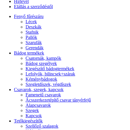
Hírlevél
Elállás a szerződéstől
Fenyő fűrészáru
Lécek
Deszkák
Stafnik
Pallók
Szarufák
Gerendák
Bádog termékek
Csatornák, kampók
Bádog szegélyek
Kiegészítő bádogtermékek
Lefolyók, bilincsek+szárak
Kéménybádogok
Szegletdíszek, végdíszek
Csavarok, szegek, kapcsok
Famenetű csavarok
Ácsszerkezetépítő csavar tányérfejű
Alapcsavarok
Szegek
Kapcsok
Tetőkiegészítők
Szellőző szalagok