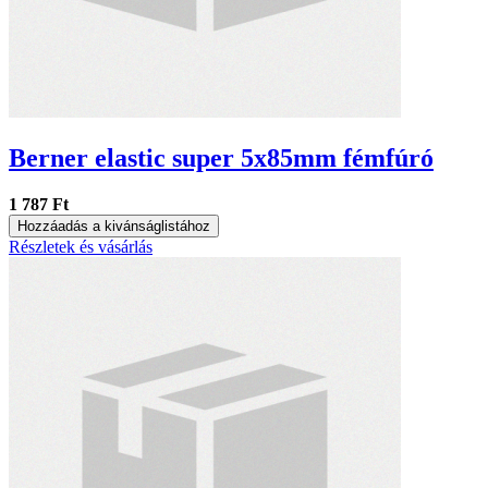
Berner elastic super 5x85mm fémfúró
1 787 Ft
Hozzáadás a kivánságlistához
Részletek és vásárlás