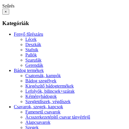
Szűrés
×
Kategóriák
Fenyő fűrészáru
Lécek
Deszkák
Stafnik
Pallók
Szarufák
Gerendák
Bádog termékek
Csatornák, kampók
Bádog szegélyek
Kiegészítő bádogtermékek
Lefolyók, bilincsek+szárak
Kéménybádogok
Szegletdíszek, végdíszek
Csavarok, szegek, kapcsok
Famenetű csavarok
Ácsszerkezetépítő csavar tányérfejű
Alapcsavarok
Szegek