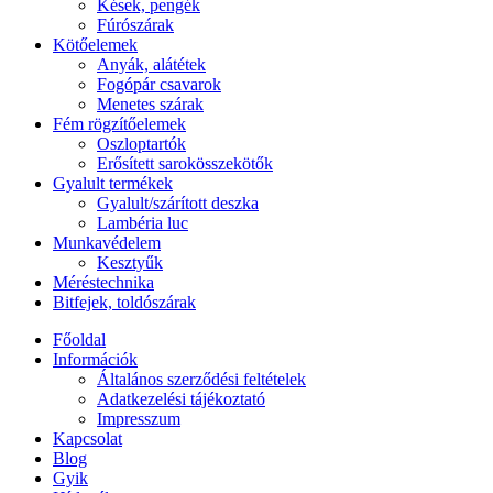
Kések, pengék
Fúrószárak
Kötőelemek
Anyák, alátétek
Fogópár csavarok
Menetes szárak
Fém rögzítőelemek
Oszloptartók
Erősített sarokösszekötők
Gyalult termékek
Gyalult/szárított deszka
Lambéria luc
Munkavédelem
Kesztyűk
Méréstechnika
Bitfejek, toldószárak
Főoldal
Információk
Általános szerződési feltételek
Adatkezelési tájékoztató
Impresszum
Kapcsolat
Blog
Gyik