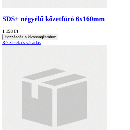
SDS+ négyélű kőzetfúró 6x160mm
1 158 Ft
Hozzáadás a kivánságlistához
Részletek és vásárlás