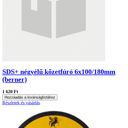
SDS+ négyélű kőzetfúró 6x100/180mm
(berner)
1 620 Ft
Hozzáadás a kivánságlistához
Részletek és vásárlás