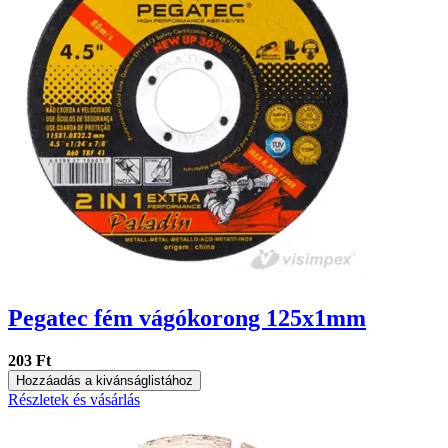
Pegatec fém vágókorong 125x1mm
203 Ft
Hozzáadás a kivánságlistához
Részletek és vásárlás