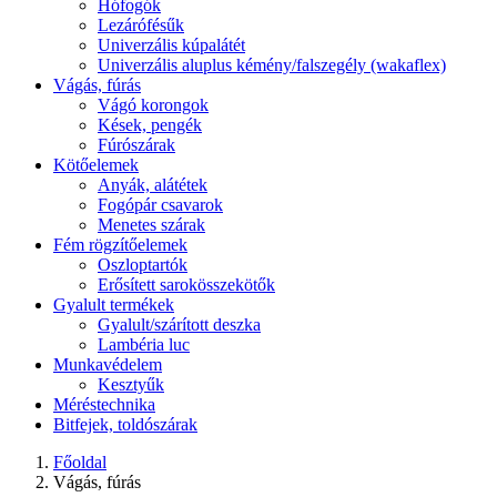
Hófogók
Lezárófésűk
Univerzális kúpalátét
Univerzális aluplus kémény/falszegély (wakaflex)
Vágás, fúrás
Vágó korongok
Kések, pengék
Fúrószárak
Kötőelemek
Anyák, alátétek
Fogópár csavarok
Menetes szárak
Fém rögzítőelemek
Oszloptartók
Erősített sarokösszekötők
Gyalult termékek
Gyalult/szárított deszka
Lambéria luc
Munkavédelem
Kesztyűk
Méréstechnika
Bitfejek, toldószárak
Főoldal
Vágás, fúrás