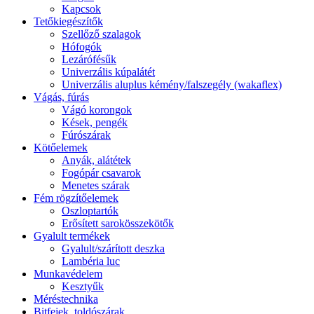
Kapcsok
Tetőkiegészítők
Szellőző szalagok
Hófogók
Lezárófésűk
Univerzális kúpalátét
Univerzális aluplus kémény/falszegély (wakaflex)
Vágás, fúrás
Vágó korongok
Kések, pengék
Fúrószárak
Kötőelemek
Anyák, alátétek
Fogópár csavarok
Menetes szárak
Fém rögzítőelemek
Oszloptartók
Erősített sarokösszekötők
Gyalult termékek
Gyalult/szárított deszka
Lambéria luc
Munkavédelem
Kesztyűk
Méréstechnika
Bitfejek, toldószárak