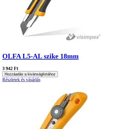
OLFA L5-AL szike 18mm
3 942 Ft
Hozzáadás a kivánságlistához
Részletek és vásárlás