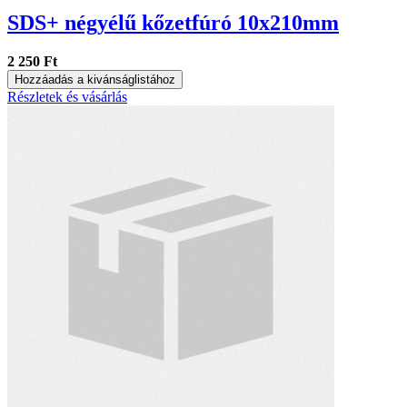
SDS+ négyélű kőzetfúró 10x210mm
2 250 Ft
Hozzáadás a kivánságlistához
Részletek és vásárlás