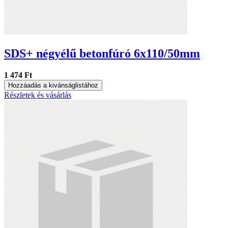
SDS+ négyélű betonfúró 6x110/50mm
1 474 Ft
Hozzáadás a kivánságlistához
Részletek és vásárlás