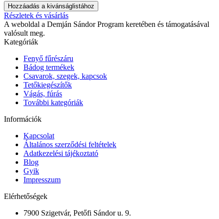
Hozzáadás a kivánságlistához
Részletek és vásárlás
A weboldal a Demján Sándor Program keretében és támogatásával
valósult meg.
Kategóriák
Fenyő fűrészáru
Bádog termékek
Csavarok, szegek, kapcsok
Tetőkiegészítők
Vágás, fúrás
További kategóriák
Információk
Kapcsolat
Általános szerződési feltételek
Adatkezelési tájékoztató
Blog
Gyik
Impresszum
Elérhetőségek
7900 Szigetvár, Petőfi Sándor u. 9.