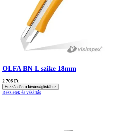
OLFA BN-L szike 18mm
2 706 Ft
Hozzáadás a kivánságlistához
Részletek és vásárlás