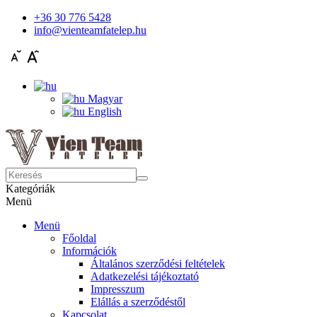
+36 30 776 5428
info@vienteamfatelep.hu
Magyar
English
Kategóriák
Menü
Menü
Főoldal
Információk
Általános szerződési feltételek
Adatkezelési tájékoztató
Impresszum
Elállás a szerződéstől
Kapcsolat