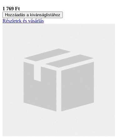
1 769 Ft
Hozzáadás a kivánságlistához
Részletek és vásárlás