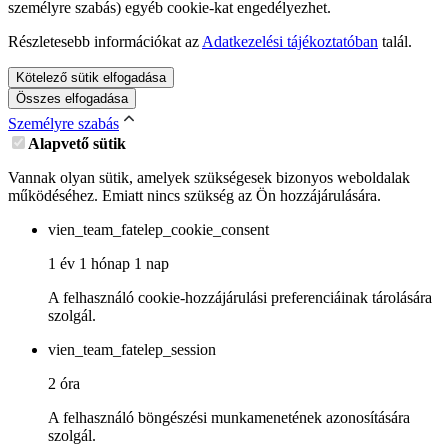
személyre szabás) egyéb cookie-kat engedélyezhet.
Részletesebb információkat az
Adatkezelési tájékoztatóban
talál.
Kötelező sütik elfogadása
Összes elfogadása
Személyre szabás
Alapvető sütik
Vannak olyan sütik, amelyek szükségesek bizonyos weboldalak
működéséhez. Emiatt nincs szükség az Ön hozzájárulására.
vien_team_fatelep_cookie_consent
1 év 1 hónap 1 nap
A felhasználó cookie-hozzájárulási preferenciáinak tárolására
szolgál.
vien_team_fatelep_session
2 óra
A felhasználó böngészési munkamenetének azonosítására
szolgál.