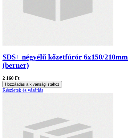
SDS+ négyélű kőzetfúrór 6x150/210mm
(berner)
2 160 Ft
Hozzáadás a kivánságlistához
Részletek és vásárlás