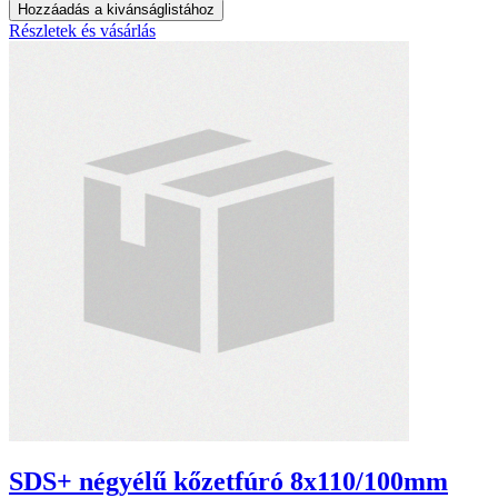
Hozzáadás a kivánságlistához
Részletek és vásárlás
SDS+ négyélű kőzetfúró 8x110/100mm