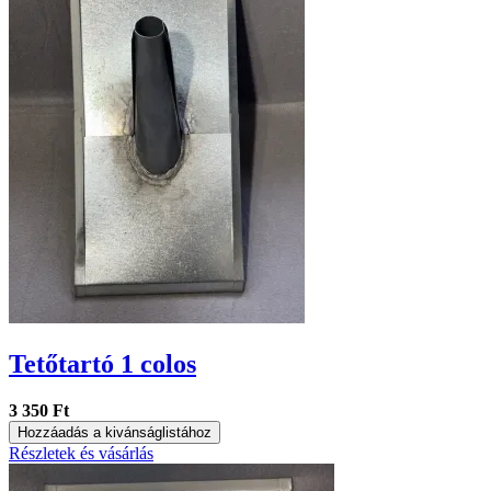
Tetőtartó 1 colos
3 350 Ft
Hozzáadás a kivánságlistához
Részletek és vásárlás