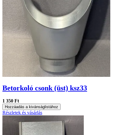
Betorkoló csonk (üst) ksz33
1 350 Ft
Hozzáadás a kivánságlistához
Részletek és vásárlás