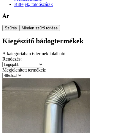
Bitfejek, toldószárak
Ár
Szűrés
Minden szűrő törlése
Kiegészítő bádogtermékek
A kategóriában
6
termék található
Rendezés:
Megjelenített termékek: