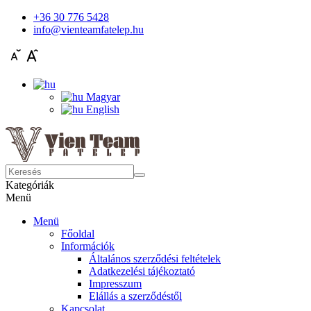
+36 30 776 5428
info@vienteamfatelep.hu
Magyar
English
Kategóriák
Menü
Menü
Főoldal
Információk
Általános szerződési feltételek
Adatkezelési tájékoztató
Impresszum
Elállás a szerződéstől
Kapcsolat