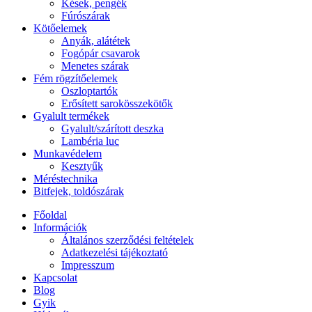
Kések, pengék
Fúrószárak
Kötőelemek
Anyák, alátétek
Fogópár csavarok
Menetes szárak
Fém rögzítőelemek
Oszloptartók
Erősített sarokösszekötők
Gyalult termékek
Gyalult/szárított deszka
Lambéria luc
Munkavédelem
Kesztyűk
Méréstechnika
Bitfejek, toldószárak
Főoldal
Információk
Általános szerződési feltételek
Adatkezelési tájékoztató
Impresszum
Kapcsolat
Blog
Gyik