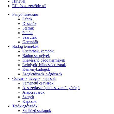
Hírlevél
Elállás a szerződéstől
Fenyő fűrészáru
Lécek
Deszkák
Stafnik
Pallók
Szarufák
Gerendák
Bádog termékek
Csatornák, kampók
Bádog szegélyek
Kiegészítő bádogtermékek
Lefolyók, bilincsek+szárak
Kéménybádogok
Szegletdíszek, végdíszek
Csavarok, szegek, kapcsok
Famenetű csavarok
Ácsszerkezetépítő csavar tányérfejű
Alapcsavarok
Szegek
Kapcsok
Tetőkiegészítők
Szellőző szalagok