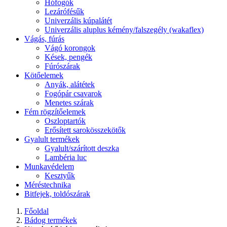
Hófogók
Lezárófésűk
Univerzális kúpalátét
Univerzális aluplus kémény/falszegély (wakaflex)
Vágás, fúrás
Vágó korongok
Kések, pengék
Fúrószárak
Kötőelemek
Anyák, alátétek
Fogópár csavarok
Menetes szárak
Fém rögzítőelemek
Oszloptartók
Erősített sarokösszekötők
Gyalult termékek
Gyalult/szárított deszka
Lambéria luc
Munkavédelem
Kesztyűk
Méréstechnika
Bitfejek, toldószárak
Főoldal
Bádog termékek