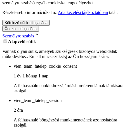
személyre szabás) egyéb cookie-kat engedélyezhet.
Részletesebb információkat az
Adatkezelési tájékoztatóban
talál.
Kötelező sütik elfogadása
Összes elfogadása
Személyre szabás
Alapvető sütik
Vannak olyan sütik, amelyek szükségesek bizonyos weboldalak
működéséhez. Emiatt nincs szükség az Ön hozzájárulására.
vien_team_fatelep_cookie_consent
1 év 1 hónap 1 nap
A felhasználó cookie-hozzájárulási preferenciáinak tárolására
szolgál.
vien_team_fatelep_session
2 óra
A felhasználó böngészési munkamenetének azonosítására
szolgál.