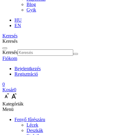
Blog
Gyik
HU
EN
Keresés
Keresés
Keresés
Fiókom
Bejelentkezés
Regisztráció
0
Kosár
0
Kategóriák
Menü
Fenyő fűrészáru
Lécek
Deszkák