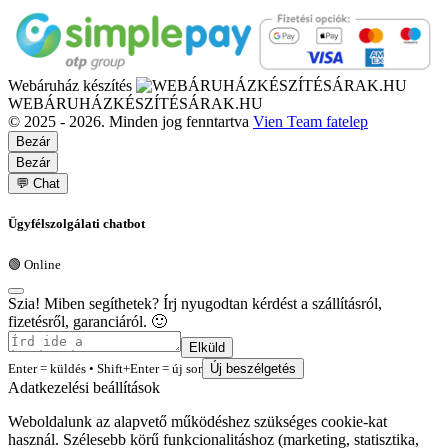
Webáruház készítés
WEBÁRUHÁZKÉSZÍTÉSÁRAK.HU
© 2025 - 2026. Minden jog fenntartva
Vien Team fatelep
Bezár
Bezár
💬 Chat
Ügyfélszolgálati chatbot
🟢 Online
Szia! Miben segíthetek? Írj nyugodtan kérdést a szállításról,
fizetésről, garanciáról. 🙂
Elküld
Enter = küldés • Shift+Enter = új sor
Új beszélgetés
Adatkezelési beállítások
Weboldalunk az alapvető működéshez szükséges cookie-kat
használ. Szélesebb körű funkcionalitáshoz (marketing, statisztika,