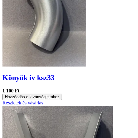
Könyök ív ksz33
1 100 Ft
Hozzáadás a kivánságlistához
Részletek és vásárlás