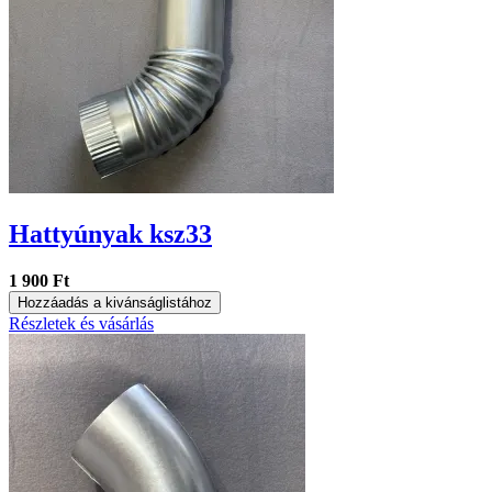
Hattyúnyak ksz33
1 900 Ft
Hozzáadás a kivánságlistához
Részletek és vásárlás