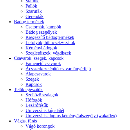
Stafnik
Pallók
Szarufák
Gerendák
Bádog termékek
Csatornák, kampók
Bádog szegélyek
Kiegészítő bádogtermékek
Lefolyók, bilincsek+szárak
Kéménybádogok
Szegletdíszek, végdíszek
Csavarok, szegek, kapcsok
Famenetű csavarok
Ácsszerkezetépítő csavar tányérfejű
Alapcsavarok
Szegek
Kapcsok
Tetőkiegészítők
Szellőző szalagok
Hófogók
Lezárófésűk
Univerzális kúpalátét
Univerzális aluplus kémény/falszegély (wakaflex)
Vágás, fúrás
Vágó korongok