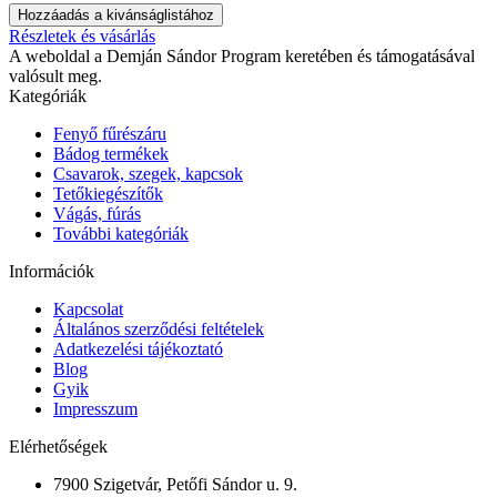
Hozzáadás a kivánságlistához
Részletek és vásárlás
A weboldal a Demján Sándor Program keretében és támogatásával
valósult meg.
Kategóriák
Fenyő fűrészáru
Bádog termékek
Csavarok, szegek, kapcsok
Tetőkiegészítők
Vágás, fúrás
További kategóriák
Információk
Kapcsolat
Általános szerződési feltételek
Adatkezelési tájékoztató
Blog
Gyik
Impresszum
Elérhetőségek
7900 Szigetvár, Petőfi Sándor u. 9.