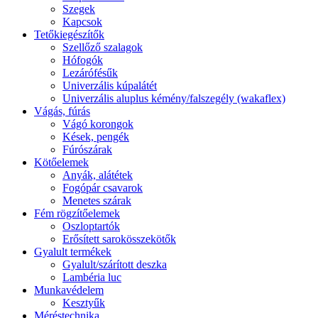
Szegek
Kapcsok
Tetőkiegészítők
Szellőző szalagok
Hófogók
Lezárófésűk
Univerzális kúpalátét
Univerzális aluplus kémény/falszegély (wakaflex)
Vágás, fúrás
Vágó korongok
Kések, pengék
Fúrószárak
Kötőelemek
Anyák, alátétek
Fogópár csavarok
Menetes szárak
Fém rögzítőelemek
Oszloptartók
Erősített sarokösszekötők
Gyalult termékek
Gyalult/szárított deszka
Lambéria luc
Munkavédelem
Kesztyűk
Méréstechnika