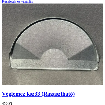
Részletek és vásárlás
Véglemez ksz33 (Ragasztható)
450 Ft