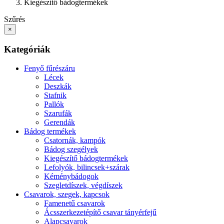
Kiegészítő bádogtermékek
Szűrés
×
Kategóriák
Fenyő fűrészáru
Lécek
Deszkák
Stafnik
Pallók
Szarufák
Gerendák
Bádog termékek
Csatornák, kampók
Bádog szegélyek
Kiegészítő bádogtermékek
Lefolyók, bilincsek+szárak
Kéménybádogok
Szegletdíszek, végdíszek
Csavarok, szegek, kapcsok
Famenetű csavarok
Ácsszerkezetépítő csavar tányérfejű
Alapcsavarok