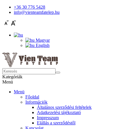
+36 30 776 5428
info@vienteamfatelep.hu
Magyar
English
Kategóriák
Menü
Menü
Főoldal
Információk
Általános szerződési feltételek
Adatkezelési tájékoztató
Impresszum
Elállás a szerződéstől
Kapcsolat