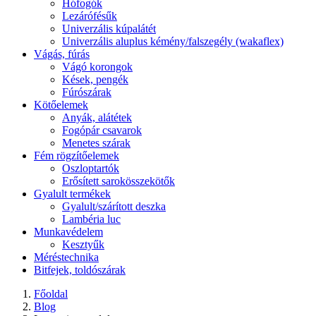
Hófogók
Lezárófésűk
Univerzális kúpalátét
Univerzális aluplus kémény/falszegély (wakaflex)
Vágás, fúrás
Vágó korongok
Kések, pengék
Fúrószárak
Kötőelemek
Anyák, alátétek
Fogópár csavarok
Menetes szárak
Fém rögzítőelemek
Oszloptartók
Erősített sarokösszekötők
Gyalult termékek
Gyalult/szárított deszka
Lambéria luc
Munkavédelem
Kesztyűk
Méréstechnika
Bitfejek, toldószárak
Főoldal
Blog