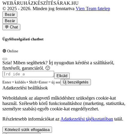
WEBÁRUHÁZKÉSZÍTÉSÁRAK.HU
© 2025 - 2026. Minden jog fenntartva
Vien Team fatelep
Bezár
Bezár
💬 Chat
Ügyfélszolgálati chatbot
🟢 Online
Szia! Miben segíthetek? Írj nyugodtan kérdést a szállításról,
fizetésről, garanciáról. 🙂
Elküld
Enter = küldés • Shift+Enter = új sor
Új beszélgetés
Adatkezelési beállítások
Weboldalunk az alapvető működéshez szükséges cookie-kat
használ. Szélesebb körű funkcionalitáshoz (marketing, statisztika,
személyre szabás) egyéb cookie-kat engedélyezhet.
Részletesebb információkat az
Adatkezelési tájékoztatóban
talál.
Kötelező sütik elfogadása