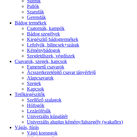
Stafnik
Pallók
Szarufák
Gerendák
Bádog termékek
Csatornák, kampók
Bádog szegélyek
Kiegészítő bádogtermékek
Lefolyók, bilincsek+szárak
Kéménybádogok
Szegletdíszek, végdíszek
Csavarok, szegek, kapcsok
Famenetű csavarok
Ácsszerkezetépítő csavar tányérfejű
Alapcsavarok
Szegek
Kapcsok
Tetőkiegészítők
Szellőző szalagok
Hófogók
Lezárófésűk
Univerzális kúpalátét
Univerzális aluplus kémény/falszegély (wakaflex)
Vágás, fúrás
Vágó korongok