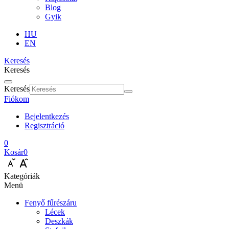
Blog
Gyik
HU
EN
Keresés
Keresés
Keresés
Fiókom
Bejelentkezés
Regisztráció
0
Kosár
0
Kategóriák
Menü
Fenyő fűrészáru
Lécek
Deszkák