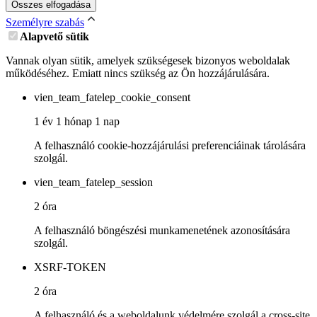
Összes elfogadása
Személyre szabás
Alapvető sütik
Vannak olyan sütik, amelyek szükségesek bizonyos weboldalak
működéséhez. Emiatt nincs szükség az Ön hozzájárulására.
vien_team_fatelep_cookie_consent
1 év 1 hónap 1 nap
A felhasználó cookie-hozzájárulási preferenciáinak tárolására
szolgál.
vien_team_fatelep_session
2 óra
A felhasználó böngészési munkamenetének azonosítására
szolgál.
XSRF-TOKEN
2 óra
A felhasználó és a weboldalunk védelmére szolgál a cross-site