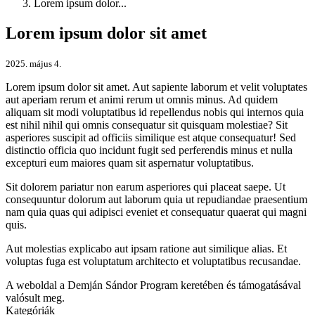
Lorem ipsum dolor...
Lorem ipsum dolor sit amet
2025. május 4.
Lorem ipsum dolor sit amet. Aut sapiente laborum et velit voluptates
aut aperiam rerum et animi rerum ut omnis minus. Ad quidem
aliquam sit modi voluptatibus id repellendus nobis qui internos quia
est nihil nihil qui omnis consequatur sit quisquam molestiae? Sit
asperiores suscipit ad officiis similique est atque consequatur! Sed
distinctio officia quo incidunt fugit sed perferendis minus et nulla
excepturi eum maiores quam sit aspernatur voluptatibus.
Sit dolorem pariatur non earum asperiores qui placeat saepe. Ut
consequuntur dolorum aut laborum quia ut repudiandae praesentium
nam quia quas qui adipisci eveniet et consequatur quaerat qui magni
quis.
Aut molestias explicabo aut ipsam ratione aut similique alias. Et
voluptas fuga est voluptatum architecto et voluptatibus recusandae.
A weboldal a Demján Sándor Program keretében és támogatásával
valósult meg.
Kategóriák