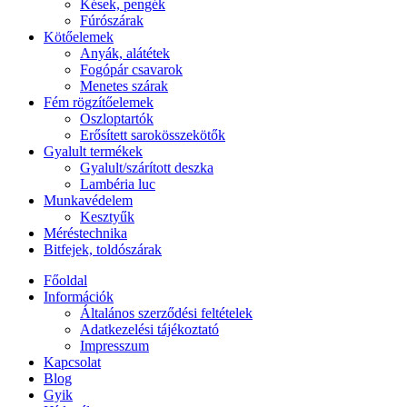
Kések, pengék
Fúrószárak
Kötőelemek
Anyák, alátétek
Fogópár csavarok
Menetes szárak
Fém rögzítőelemek
Oszloptartók
Erősített sarokösszekötők
Gyalult termékek
Gyalult/szárított deszka
Lambéria luc
Munkavédelem
Kesztyűk
Méréstechnika
Bitfejek, toldószárak
Főoldal
Információk
Általános szerződési feltételek
Adatkezelési tájékoztató
Impresszum
Kapcsolat
Blog
Gyik