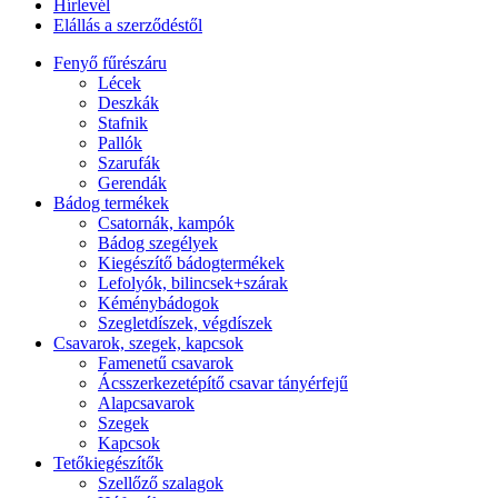
Hírlevél
Elállás a szerződéstől
Fenyő fűrészáru
Lécek
Deszkák
Stafnik
Pallók
Szarufák
Gerendák
Bádog termékek
Csatornák, kampók
Bádog szegélyek
Kiegészítő bádogtermékek
Lefolyók, bilincsek+szárak
Kéménybádogok
Szegletdíszek, végdíszek
Csavarok, szegek, kapcsok
Famenetű csavarok
Ácsszerkezetépítő csavar tányérfejű
Alapcsavarok
Szegek
Kapcsok
Tetőkiegészítők
Szellőző szalagok