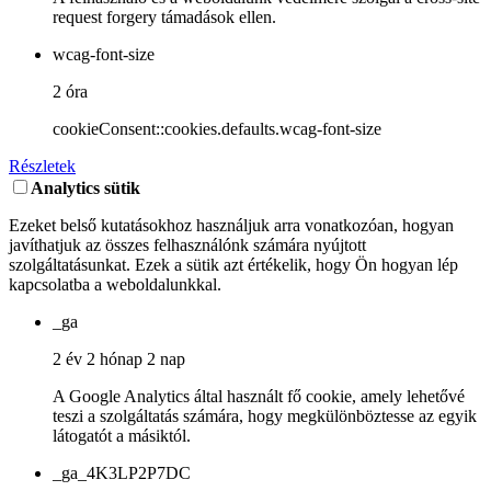
request forgery támadások ellen.
wcag-font-size
2 óra
cookieConsent::cookies.defaults.wcag-font-size
Részletek
Analytics sütik
Ezeket belső kutatásokhoz használjuk arra vonatkozóan, hogyan
javíthatjuk az összes felhasználónk számára nyújtott
szolgáltatásunkat. Ezek a sütik azt értékelik, hogy Ön hogyan lép
kapcsolatba a weboldalunkkal.
_ga
2 év 2 hónap 2 nap
A Google Analytics által használt fő cookie, amely lehetővé
teszi a szolgáltatás számára, hogy megkülönböztesse az egyik
látogatót a másiktól.
_ga_4K3LP2P7DC