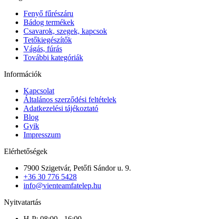
Fenyő fűrészáru
Bádog termékek
Csavarok, szegek, kapcsok
Tetőkiegészítők
Vágás, fúrás
További kategóriák
Információk
Kapcsolat
Általános szerződési feltételek
Adatkezelési tájékoztató
Blog
Gyik
Impresszum
Elérhetőségek
7900 Szigetvár, Petőfi Sándor u. 9.
+36 30 776 5428
info@vienteamfatelep.hu
Nyitvatartás
H-P: 08:00 - 16:00