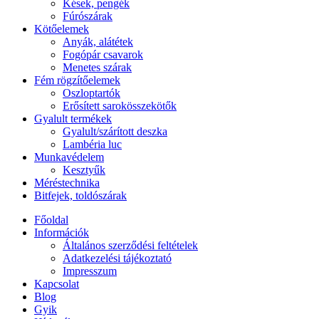
Kések, pengék
Fúrószárak
Kötőelemek
Anyák, alátétek
Fogópár csavarok
Menetes szárak
Fém rögzítőelemek
Oszloptartók
Erősített sarokösszekötők
Gyalult termékek
Gyalult/szárított deszka
Lambéria luc
Munkavédelem
Kesztyűk
Méréstechnika
Bitfejek, toldószárak
Főoldal
Információk
Általános szerződési feltételek
Adatkezelési tájékoztató
Impresszum
Kapcsolat
Blog
Gyik