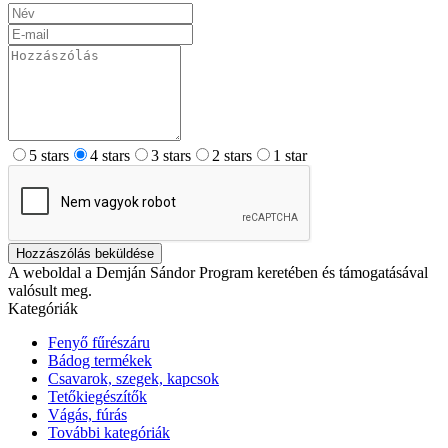
5 stars
4 stars
3 stars
2 stars
1 star
Hozzászólás beküldése
A weboldal a Demján Sándor Program keretében és támogatásával
valósult meg.
Kategóriák
Fenyő fűrészáru
Bádog termékek
Csavarok, szegek, kapcsok
Tetőkiegészítők
Vágás, fúrás
További kategóriák