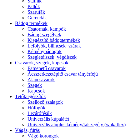
Stafnik
Pallók
Szarufák
Gerendák
Bádog termékek
Csatornák, kampók
Bádog szegélyek
Kiegészítő bádogtermékek
Lefolyók, bilincsek+szárak
Kéménybádogok
Szegletdíszek, végdíszek
Csavarok, szegek, kapcsok
Famenetű csavarok
Ácsszerkezetépítő csavar tányérfejű
Alapcsavarok
Szegek
Kapcsok
Tetőkiegészítők
Szellőző szalagok
Hófogók
Lezárófésűk
Univerzális kúpalátét
Univerzális aluplus kémény/falszegély (wakaflex)
Vágás, fúrás
Vágó korongok