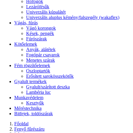
Hófogók
Lezárófésűk
Univerzális kúpalátét
Univerzális aluplus kémény/falszegély (wakaflex)
Vágás, fúrás
Vágó korongok
Kések, pengék
Fúrószárak
Kötőelemek
Anyák, alátétek
Fogópár csavarok
Menetes szárak
Fém rögzítőelemek
Oszloptartók
Erősített sarokösszekötők
Gyalult termékek
Gyalult/szárított deszka
Lambéria luc
Munkavédelem
Kesztyűk
Méréstechnika
Bitfejek, toldószárak
Főoldal
Fenyő fűrészáru