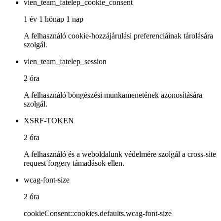
vien_team_fatelep_cookie_consent
1 év 1 hónap 1 nap
A felhasználó cookie-hozzájárulási preferenciáinak tárolására
szolgál.
vien_team_fatelep_session
2 óra
A felhasználó böngészési munkamenetének azonosítására
szolgál.
XSRF-TOKEN
2 óra
A felhasználó és a weboldalunk védelmére szolgál a cross-site
request forgery támadások ellen.
wcag-font-size
2 óra
cookieConsent::cookies.defaults.wcag-font-size