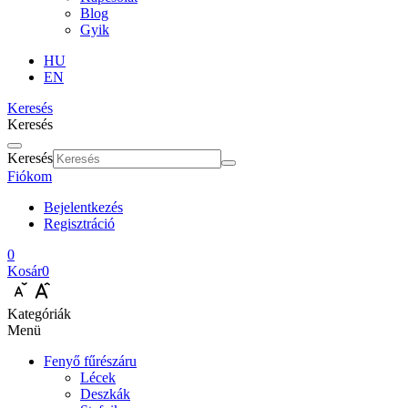
Blog
Gyik
HU
EN
Keresés
Keresés
Keresés
Fiókom
Bejelentkezés
Regisztráció
0
Kosár
0
Kategóriák
Menü
Fenyő fűrészáru
Lécek
Deszkák