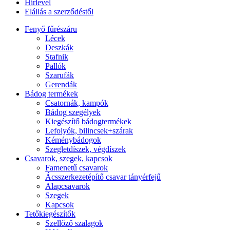
Hírlevél
Elállás a szerződéstől
Fenyő fűrészáru
Lécek
Deszkák
Stafnik
Pallók
Szarufák
Gerendák
Bádog termékek
Csatornák, kampók
Bádog szegélyek
Kiegészítő bádogtermékek
Lefolyók, bilincsek+szárak
Kéménybádogok
Szegletdíszek, végdíszek
Csavarok, szegek, kapcsok
Famenetű csavarok
Ácsszerkezetépítő csavar tányérfejű
Alapcsavarok
Szegek
Kapcsok
Tetőkiegészítők
Szellőző szalagok