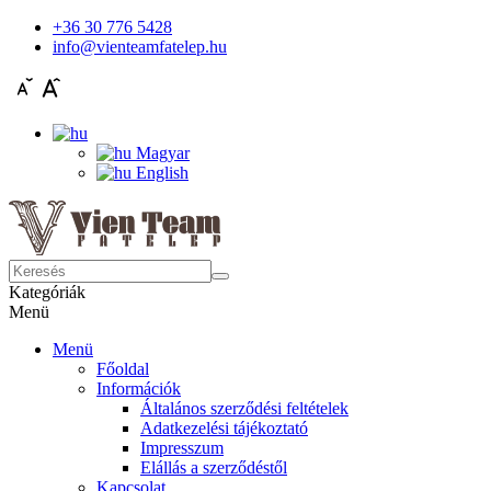
+36 30 776 5428
info@vienteamfatelep.hu
Magyar
English
Kategóriák
Menü
Menü
Főoldal
Információk
Általános szerződési feltételek
Adatkezelési tájékoztató
Impresszum
Elállás a szerződéstől
Kapcsolat