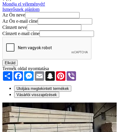
Mondja el véleményét!
Ismerősnek ajánlom
Az Ön neve
Az Ön e-mail címe
Címzett neve
Címzett e-mail címe
Elküld
Termék oldal nyomtatása
Share
Facebook
Messenger
Email
Snapchat
Pinterest
Viber
Utoljára megtekintett termékek
Vásárlói visszajelzések