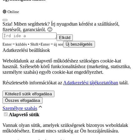
🟢 Online
Szia! Miben segíthetek? Írj nyugodtan kérdést a szállításról,
fizetésről, garanciáról. 🙂
Elküld
Enter = küldés • Shift+Enter = új sor
Új beszélgetés
Adatkezelési beállítások
Weboldalunk az alapvető működéshez szükséges cookie-kat
használ. Szélesebb körű funkcionalitáshoz (marketing, statisztika,
személyre szabás) egyéb cookie-kat engedélyezhet.
Részletesebb információkat az
Adatkezelési tájékoztatóban
talál.
Kötelező sütik elfogadása
Összes elfogadása
Személyre szabás
Alapvető sütik
Vannak olyan sütik, amelyek szükségesek bizonyos weboldalak
működéséhez. Emiatt nincs szükség az Ön hozzájárulására.