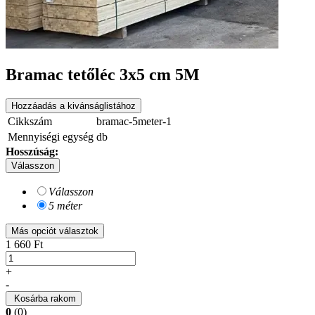
Bramac tetőléc 3x5 cm 5M
Hozzáadás a kivánságlistához
Cikkszám
bramac-5meter-1
Mennyiségi egység
db
Hosszúság:
Válasszon
Válasszon
5 méter
Más opciót választok
1 660 Ft
+
-
Kosárba rakom
0
(0)